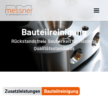
Bauteilreinigung
Rückstandsfreie Sauberkeit für höchste
Qualitätsstandards
Zusatzleistungen
Bauteilreinigung