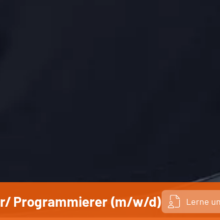
r/ Programmierer (m/w/d)
Lerne u