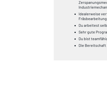
Zerspanungsmech
Industriemechani
Idealerweise ver
Fräsbearbeitung
Du arbeitest sel
Sehr gute Progr
Du bist teamfähi
Die Bereitschaft 
Wir bieten Dir einen a
überdurchschnittlich
Arbeitsumfeld. Perman
Weihnachtsgeld sowie 
Interessiert? Dann tra
Klicke dazu einfach ob
Bis bald :)