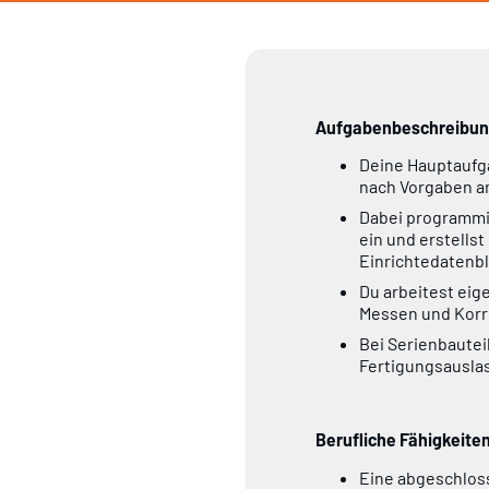
Aufgabenbeschreibun
Deine Hauptaufga
nach Vorgaben an
Dabei programmi
ein und erstells
Einrichtedatenbl
Du arbeitest eig
Messen und Korri
Bei Serienbautei
Fertigungsausla
Berufliche Fähigkeite
Eine abgeschloss