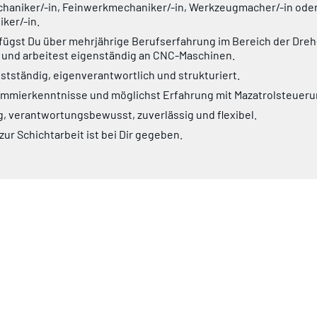
aniker/-in, Feinwerkmechaniker/-in, Werkzeugmacher/-in ode
ker/-in.
fügst Du über mehrjährige Berufserfahrung im Bereich der Dreh
 und arbeitest eigenständig an CNC-Maschinen.
bstständig, eigenverantwortlich und strukturiert.
ammierkenntnisse und möglichst Erfahrung mit Mazatrolsteuer
g, verantwortungsbewusst, zuverlässig und flexibel.
zur Schichtarbeit ist bei Dir gegeben.
bwechslungsreichen und zukunftsorientierten Arbeitsplatz mit e
en Vergütung und guten Entwicklungsmöglichkeiten in einem m
ente Weiterbildungsmöglichkeiten, Sozialleistungen wie Urlau
Angebote zur betrieblichen Altersvorsorge sind für uns selbstv
g Dich gern für ein kurzes Kennenlern-Telefonat bei uns ein.
en auf den "
Lerne uns kennen
"-Button oben.