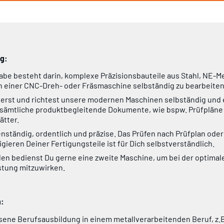
g:
be besteht darin, komplexe Präzisionsbauteile aus Stahl, NE-Me
 einer CNC-Dreh- oder Fräsmaschine selbständig zu bearbeiten
erst und richtest unsere modernen Maschinen selbständig und 
t sämtliche produktbegleitende Dokumente, wie bspw. Prüfpläne
ätter.
enständig, ordentlich und präzise. Das Prüfen nach Prüfplan ode
gieren Deiner Fertigungsteile ist für Dich selbstverständlich.
len bedienst Du gerne eine zweite Maschine, um bei der optimal
stung mitzuwirken.
n:
ene Berufsausbildung in einem metallverarbeitenden Beruf, z.B