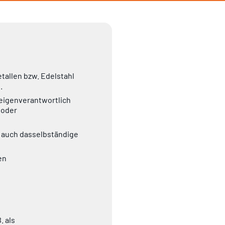
tallen bzw. Edelstahl
.
eigenverantwortlich
 oder
r auch dasselbständige
en
. als