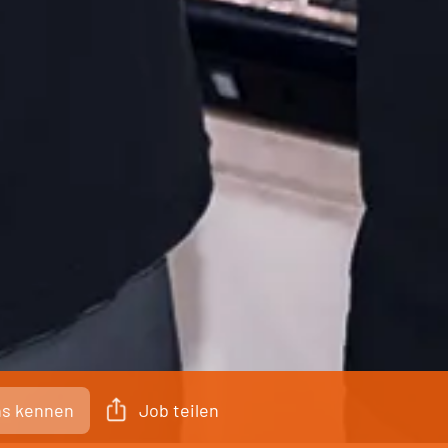
ns kennen
Job teilen